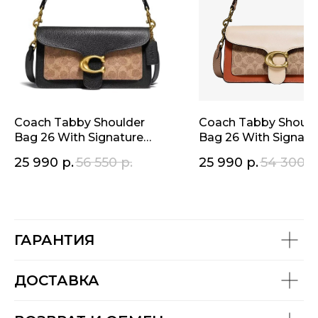
Coach Tabby Shoulder
Coach Tabby Should
Bag 26 With Signature
Bag 26 With Signatu
Canvas - Brass/Tan black
Canvas - Brass/Tan I
25 990
р.
56 550
р.
25 990
р.
54 300
р
(тэби чёрно-коричневый
(тэби шолдер беже
зерно)
ГАРАНТИЯ
ДОСТАВКА