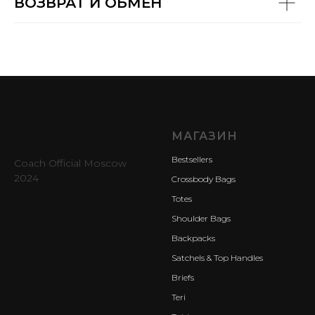
ВОЗВРАТ И ОБМЕН
МАГАЗИН
Bestsellers
Coach Official Moscow
2024
Crossbody Bags
Totes
Shoulder Bags
Backpacks
Satchels & Top Handles
Briefs
Teri