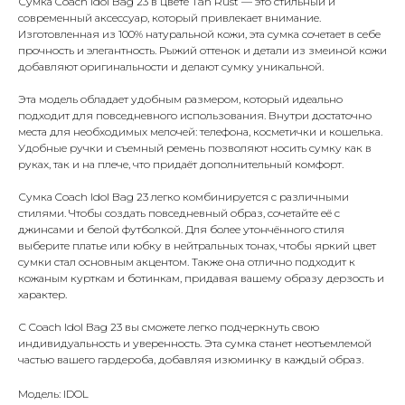
Сумка Coach Idol Bag 23 в цвете Tan Rust — это стильный и
современный аксессуар, который привлекает внимание.
Изготовленная из 100% натуральной кожи, эта сумка сочетает в себе
прочность и элегантность. Рыжий оттенок и детали из змеиной кожи
добавляют оригинальности и делают сумку уникальной.
Эта модель обладает удобным размером, который идеально
подходит для повседневного использования. Внутри достаточно
места для необходимых мелочей: телефона, косметички и кошелька.
Удобные ручки и съемный ремень позволяют носить сумку как в
руках, так и на плече, что придаёт дополнительный комфорт.
Сумка Coach Idol Bag 23 легко комбинируется с различными
стилями. Чтобы создать повседневный образ, сочетайте её с
джинсами и белой футболкой. Для более утончённого стиля
выберите платье или юбку в нейтральных тонах, чтобы яркий цвет
сумки стал основным акцентом. Также она отлично подходит к
кожаным курткам и ботинкам, придавая вашему образу дерзость и
характер.
С Coach Idol Bag 23 вы сможете легко подчеркнуть свою
индивидуальность и уверенность. Эта сумка станет неотъемлемой
частью вашего гардероба, добавляя изюминку в каждый образ.
Модель: IDOL