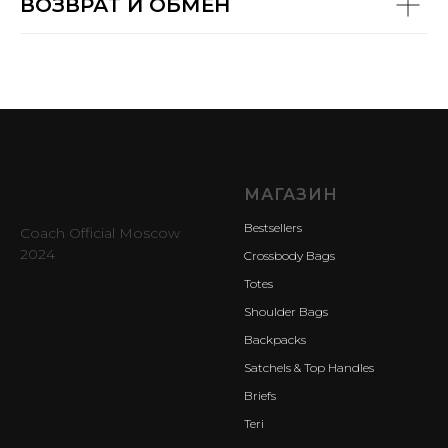
ВОЗВРАТ И ОБМЕН
МАГАЗИН
Bestsellers
Coach Official Moscow
2024
Crossbody Bags
Totes
Shoulder Bags
Backpacks
Satchels & Top Handles
Briefs
Teri