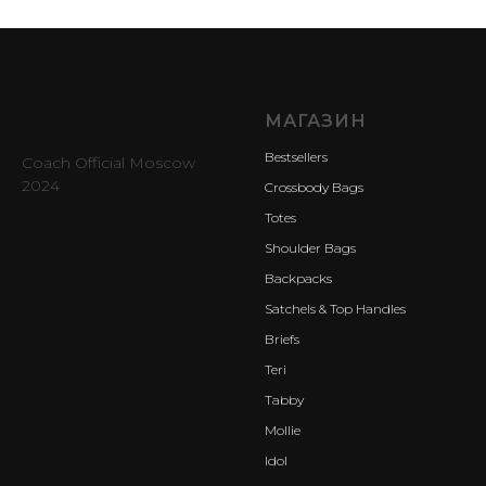
МАГАЗИН
Bestsellers
Coach Official Moscow
2024
Crossbody Bags
Totes
Shoulder Bags
Backpacks
Satchels & Top Handles
Briefs
Teri
Tabby
Mollie
Idol