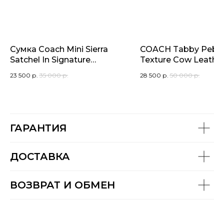
Сумка Coach Mini Sierra
COACH Tabby Pebb
Satchel In Signature
Texture Cow Leathe
Canvas Small
Crossbody Bag, Sho
23 500
р.
35 000
р.
28 500
р.
50 000
р.
Bag (чёрная)
ГАРАНТИЯ
ДОСТАВКА
ВОЗВРАТ И ОБМЕН