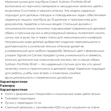
Мужская сумка для ноутбука Coach Sullivan Portfolio Brief
выполнена из прочного материала в насыщенном зеленом цвете с
акцентами Gunmetal и черного оттенка. Эта модель идеально
подходит для деловых поездок и повседневных задач, обеспечивая
надежную защиту ноутбука до 15 дюймов и пространства для
документов, гаджетов и личных вещей. Стильный дизайн с
минималистичными линиями подчеркивает современный деловой
образ, а прочные ручки и регулируемый ремень позволяют носить
сумку как в руке, так и через плечо для максимального комфорта.
Натуральная кожа деталей добавляет изделию премиальности и
долговечности, а сочетание темных оттенков делает ее
универсальной для любого гардероба. Зеленый цвет с фирменным
узором Signature Canvas придает сумке уникальность и свежесть,
отлично дополняя как классический костюм, так и casual-образ.
Sullivan Portfolio Brief — это надежный спутник для тех, кто ценит
качество, стиль и практичность в деловой среде. Идеально подходит
для работы, учебы или встреч с клиентами, сочетая
функциональность с современным дизайном.
Характеристики
Размеры
Характеристики
Холст с фирменным покрытием и изысканная кожа цвета гальки
Тканевая подкладка
Ручки с перепадом 12 см
Съемный ремешок с занижением 63,5 см для ношения на плече