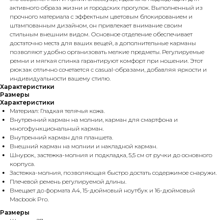
активного образа жизни и городских прогулок. Выполненный из
прочного материала с эффектным цветовым блокированием и
штампованным дизайном, он привлекает внимание своим
стильным внешним видом. Основное отделение обеспечивает
достаточно места для ваших вещей, а дополнительные карманы
позволяют удобно организовать мелкие предметы. Регулируемые
ремни и мягкая спинка гарантируют комфорт при ношении. Этот
рюкзак отлично сочетается с casual-образами, добавляя яркости и
индивидуальности вашему стилю.
Характеристики
Размеры
Характеристики
Материал: Гладкая телячья кожа.
Внутренний карман на молнии, карман для смартфона и
многофункциональный карман.
Внутренний карман для планшета.
Внешний карман на молнии и накладной карман.
Шнурок, застежка-молния и подкладка, 5,5 см от ручки до основного
корпуса.
Застежка-молния, позволяющая быстро достать содержимое снаружи.
Плечевой ремень регулируемой длины.
Вмещает до формата А4, 15-дюймовый ноутбук и 16-дюймовый
Macbook Pro.
Размеры