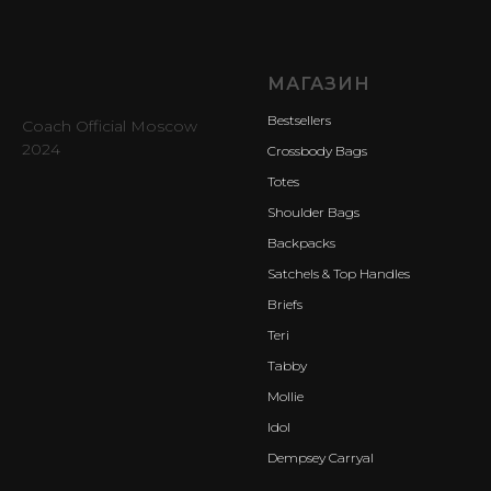
МАГАЗИН
Bestsellers
Coach Official Moscow
2024
Crossbody Bags
Totes
Shoulder Bags
Backpacks
Satchels & Top Handles
Briefs
Teri
Tabby
Mollie
Idol
Dempsey Carryal