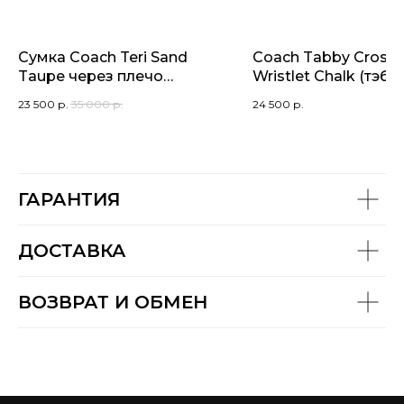
Сумка Coach Teri Sand
Coach Tabby Cross
Taupe через плечо
Wristlet Chalk (тэби
(кросс-боди)
белый мини)
23 500
р.
35 000
р.
24 500
р.
ГАРАНТИЯ
ДОСТАВКА
ВОЗВРАТ И ОБМЕН