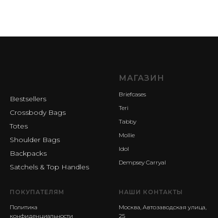
МАГАЗИН
Briefcases
Bestsellers
Teri
Crossbody Bags
Tabby
Totes
Mollie
Shoulder Bags
Idol
Backpacks
Dempsey Carryal
Satchels & Top Handles
ПОКУПАТЕЛЯМ
НАШИ КОНТАКТЫ
Политика
Москва, Автозаводская улица,
конфиденциальности
25