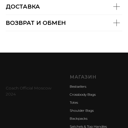
ДОСТАВКА
ВОЗВРАТ И ОБМЕН
МАГАЗИН
Bestsellers
Coach Official Moscow
2024
Crossbody Bags
Totes
Shoulder Bags
Backpacks
Satchels & Top Handles