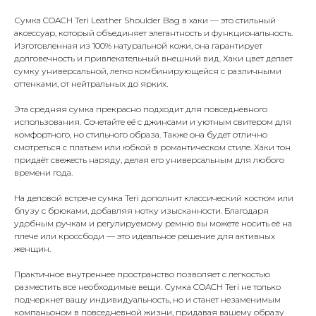
Сумка COACH Teri Leather Shoulder Bag в хаки — это стильный
аксессуар, который объединяет элегантность и функциональность.
Изготовленная из 100% натуральной кожи, она гарантирует
долговечность и привлекательный внешний вид. Хаки цвет делает
сумку универсальной, легко комбинирующейся с различными
оттенками, от нейтральных до ярких.
Эта средняя сумка прекрасно подходит для повседневного
использования. Сочетайте её с джинсами и уютным свитером для
комфортного, но стильного образа. Также она будет отлично
смотреться с платьем или юбкой в романтическом стиле. Хаки тон
придаёт свежесть наряду, делая его универсальным для любого
времени года.
На деловой встрече сумка Teri дополнит классический костюм или
блузу с брюками, добавляя нотку изысканности. Благодаря
удобным ручкам и регулируемому ремню вы можете носить её на
плече или кроссбоди — это идеальное решение для активных
женщин.
Практичное внутреннее пространство позволяет с легкостью
разместить все необходимые вещи. Сумка COACH Teri не только
подчеркнет вашу индивидуальность, но и станет незаменимым
компаньоном в повседневной жизни, придавая вашему образу