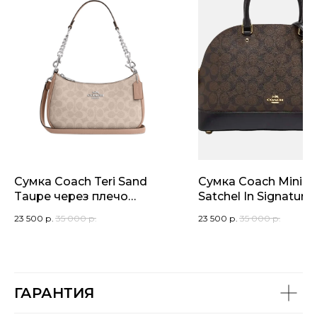
Сумка Coach Teri Sand
Сумка Coach Mini Si
Taupe через плечо
Satchel In Signature
(кросс-боди)
Canvas Small
23 500
р.
35 000
р.
23 500
р.
35 000
р.
ГАРАНТИЯ