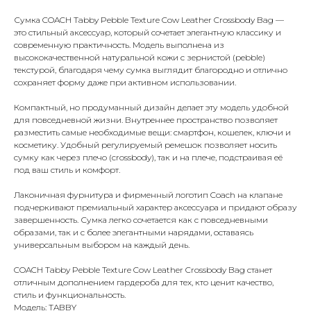
Сумка COACH Tabby Pebble Texture Cow Leather Crossbody Bag —
это стильный аксессуар, который сочетает элегантную классику и
современную практичность. Модель выполнена из
высококачественной натуральной кожи с зернистой (pebble)
текстурой, благодаря чему сумка выглядит благородно и отлично
сохраняет форму даже при активном использовании.
Компактный, но продуманный дизайн делает эту модель удобной
для повседневной жизни. Внутреннее пространство позволяет
разместить самые необходимые вещи: смартфон, кошелек, ключи и
косметику. Удобный регулируемый ремешок позволяет носить
сумку как через плечо (crossbody), так и на плече, подстраивая её
под ваш стиль и комфорт.
Лаконичная фурнитура и фирменный логотип Coach на клапане
подчеркивают премиальный характер аксессуара и придают образу
завершенность. Сумка легко сочетается как с повседневными
образами, так и с более элегантными нарядами, оставаясь
универсальным выбором на каждый день.
COACH Tabby Pebble Texture Cow Leather Crossbody Bag станет
отличным дополнением гардероба для тех, кто ценит качество,
стиль и функциональность.
Модель: TABBY