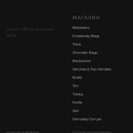
МАГАЗИН
Bestsellers
Coach Official Moscow
2024
Crossbody Bags
Totes
Shoulder Bags
Backpacks
Satchels & Top Handles
Briefs
Teri
Tabby
Mollie
Idol
Dempsey Carryal
ПОКУПАТЕЛЯМ
НАШИ КОНТАКТЫ