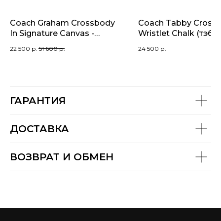
Coach Graham Crossbody
Coach Tabby Cross
In Signature Canvas -
Wristlet Chalk (тэби
Gunmetal/Charcoal/Black (
белый мини)
22 500
р.
51 600
р.
24 500
р.
черно-серая)
ГАРАНТИЯ
ДОСТАВКА
ВОЗВРАТ И ОБМЕН