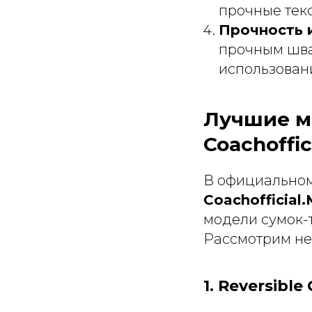
прочные текс
Прочность 
прочным шва
использован
Лучшие м
Coachoffi
В официальном
Coachofficial
модели сумок-т
Рассмотрим не
1. Reversibl