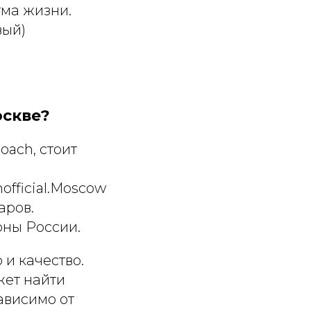
тма жизни.
вый)
оскве?
oach, стоит
fficial.Moscow
аров.
оны России.
 и качество.
ет найти
ависимо от