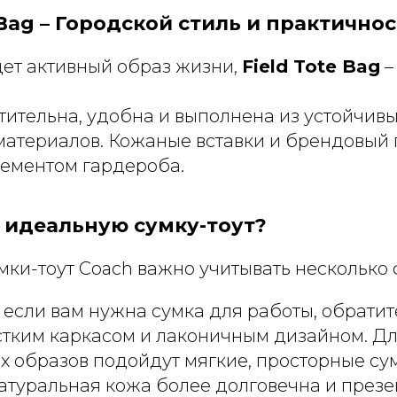
e Bag – Городской стиль и практично
едет активный образ жизни,
Field Tote Bag
–
тительна, удобна и выполнена из устойчив
материалов. Кожаные вставки и брендовый
лементом гардероба.
 идеальную сумку-тоут?
ки-тоут Coach важно учитывать несколько 
: если вам нужна сумка для работы, обрати
стким каркасом и лаконичным дизайном. Д
 образов подойдут мягкие, просторные су
натуральная кожа более долговечна и презе