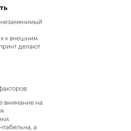
сть
 незаменимый
ых к внешним
 принт делают
факторов:
те внимание на
ля
мки.
нтабельна, а