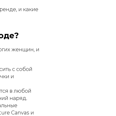
ренде, и какие
моде?
огих женщин, и
сить с собой
чки и
ются в любой
ний наряд.
иальные
ure Canvas и