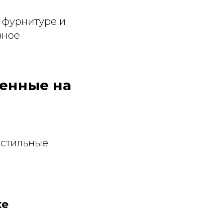
 фурнитуре и
вное
ленные на
 стильные
ке