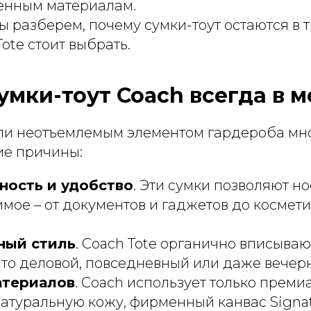
енным материалам.
мы разберем, почему сумки-тоут остаются в т
ote стоит выбрать.
умки-тоут Coach всегда в 
али неотъемлемым элементом гардероба мн
кие причины:
ность и удобство
. Эти сумки позволяют но
мое – от документов и гаджетов до космети
ный стиль
. Coach Tote органично вписыва
 то деловой, повседневный или даже вечер
атериалов
. Coach использует только прем
атуральную кожу, фирменный канвас Signat