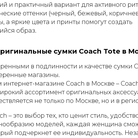
кий и практичный вариант для активного ри
ические оттенки (черный, бежевый, коричне
, а яркие цвета и принты помогут создать
йся образ.
оригинальные сумки Coach Tote в М
ренными в подлинности и качестве сумки C
еренные магазины.
интернет-магазине Coach в Москве – Coacho
ирокий ассортимент оригинальных аксессу
ствляется не только по Москве, но и в реги
h – это выбор тех, кто ценит стиль, удобство
нообразию моделей, каждая женщина смож
орый подчеркнет ее индивидуальность. Нез