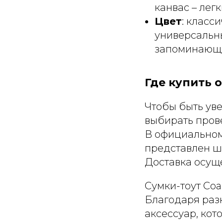
канвас – лег
Цвет
: класс
универсальны
запоминающи
Где купить 
Чтобы быть уве
выбирать пров
В официальном 
представлен ш
Доставка осуще
Сумки-тоут Coac
Благодаря раз
аксессуар, кот