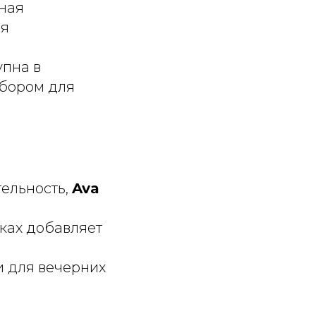
вная
ря
упна в
ыбором для
тельность,
Ava
ках добавляет
и для вечерних